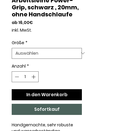
Arbeitsleine Power-
Grip, schwarz , 20mm,
ohne Handschlaufe
Sale-
ab
16,00€
Preis
inkl. MwSt.
Größe
*
Anzahl
*
In den Warenkorb
Sofortkauf
Handgemachte, sehr robuste
und wasserbeständige