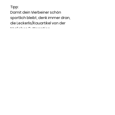
Tipp:
Damit dein Vierbeiner schön
sportlich bleibt, denk immer dran,
die Leckerlis/Kauartikel von der
täglichen Futterration
abzuziehen.
Unsere grundsätzliche
Empfehlung:
Belasse Kauartikel nie
unbeaufsichtigt bei deinem Hund.
Teile könnten vom Hund
verschluckt werden.
HUND . MENSCH . TEAM