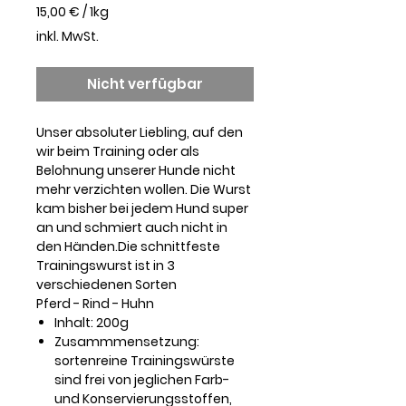
15,00 €
/
1kg
15,00 €
inkl. MwSt.
pro
1
Kilogramm
Nicht verfügbar
Unser absoluter Liebling, auf den
wir beim Training oder als
Belohnung unserer Hunde nicht
mehr verzichten wollen. Die Wurst
kam bisher bei jedem Hund super
an und schmiert auch nicht in
den Händen.Die schnittfeste
Trainingswurst ist in 3
verschiedenen Sorten
Pferd - Rind - Huhn
Inhalt:
200g
Zusammmensetzung:
sortenreine Trainingswürste
sind frei von jeglichen Farb-
und Konservierungsstoffen,